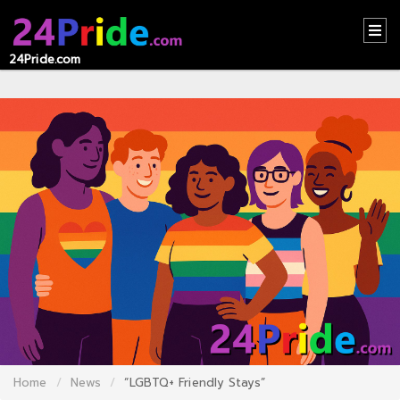
24Pride.com
HOME
CONTACT
US
ABOUT
US
RECOMMEND
NEWS
LOGIN
REGISTER
Home
News
“LGBTQ+ Friendly Stays”