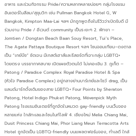
อาหาร และร่วมกิจกรรม Pride/ความหลากหลายบ่อยๆ กลุ่มโรงแรม
อินเตอร์ในสีลม/สุขุมวิท เช่น Pullman Bangkok Hotel G, W
Bangkok, Kimpton Maa-Lai ฯลฯ มักถูกพูดถึงในรีวิวว่าเปิดรับดี มี
ร่วมงาน Pride / อีเวนต์ community เป็นระยะๆ 2. พัทยา –
Jomtien / Dongtan Beach Baan Souy Resort, Tui’s Place,
The Agate Pattaya Boutique Resort ฯลฯ โซนจอมเทียน–ดงตาล
เป็น “เกย์บีช” ชัดเจน มีเกสต์เฮาส์และรีสอร์ตที่เจาะกลุ่ม LGBTQ+
โดยตรง บรรยากาศสบาย เปิดเผยตัวตนได้ ไม่เคอะเขิน 3. ภูเก็ต –
Patong / Paradise Complex Royal Paradise Hotel & Spa
(หัวใจ Paradise Complex) อยู่กลางย่านบาร์เกย์และโชว์ drag, เป็น
แลนด์มาร์กดั้งเดิมของสาย LGBTQ+ Four Points by Sheraton
Patong, Hotel Indigo Phuket Patong, Mövenpick Myth
Patong โรงแรมอินเตอร์ที่ถูกจัดในหมวด gay-friendly บนเว็บจอง
หลายแห่ง ใกล้ทะเลและโซนไนท์ไลฟ์ 4. เชียงใหม่ Melia Chiang Mai,
Dusit Princess Chiang Mai, Phor Liang Meun Terracotta Arts
Hotel ถูกจัดเป็น LGBTQ-friendly บนแพลตฟอร์มจอง, ทำเลดี ใกล้