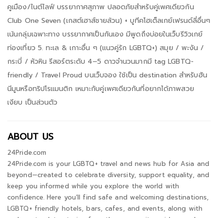
คูเมือง/ไนต์ไลฟ์ บรรยากาศสุภาพ ปลอดภัยสำหรับคู่เพศเดียวกัน
Club One Seven (เกสต์เฮาส์ชายล้วน) + บูทีคโฮเต็ลเกย์เฟรนด์ลี่อื่นๆ
เน้นกลุ่มเฉพาะทาง บรรยากาศเป็นกันเอง มีพูดถึงบ่อยในเว็บรีวิวเกย์
ท่องเที่ยว 5. ทะเล & เกาะอื่น ๆ (แนวคู่รัก LGBTQ+) สมุย / พะงัน /
กระบี่ / หัวหิน รีสอร์ตระดับ 4–5 ดาวจำนวนมากมี tag LGBTQ-
friendly / Travel Proud บนเว็บจอง ใช้เป็น destination สำหรับฮัน
นีมูนหรือทริปโรแมนติก เหมาะกับคู่เพศเดียวกันที่อยากได้ภาพสวย
เงียบ เป็นส่วนตัว
ABOUT US
24Pride.com
24Pride.com is your LGBTQ+ travel and news hub for Asia and
beyond—created to celebrate diversity, support equality, and
keep you informed while you explore the world with
confidence. Here you’ll find safe and welcoming destinations,
LGBTQ+ friendly hotels, bars, cafes, and events, along with