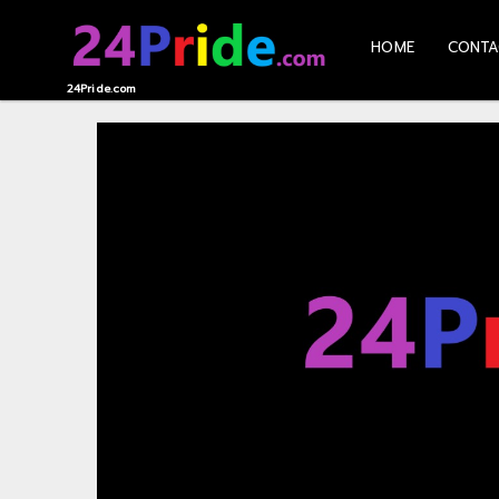
HOME
CONTA
HOME
24Pride.com
CONTACT
US
ABOUT
US
RECOMMEND
NEWS
LOGIN
REGISTER