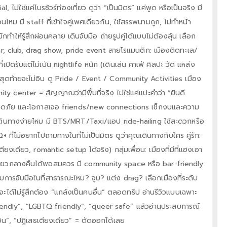
, ไม่ใช่แค่โบรชัวร์ท่องเที่ยว ดูว่า “เป็นมิตร” แค่พูด หรือเป็นจริง มี
หม มี staff ที่เข้าใจคู่เพศเดียวกัน, ใช้สรรพนามถูก, ไม่ทำหน้า
ำให้รู้สึกผ่อนคลาย เดินจับมือ ถ่ายรูปคู่ได้แบบไม่ต้องลุ้น เลือก
bar, club, drag show, pride event สายโรแมนติก: เมืองติดทะเล/
เปิดรับแต่ไม่เน้น nightlife หนัก (เดินเล่น คาเฟ่ ศิลปะ วัด แหล่ง
 สุดท้ายจะไม่อิน ดู Pride / Event / Community Activities เมือง
ty center = สัญญาณว่ามีพื้นที่จริง ไม่ใช่แค่แปะคำว่า “ยินดี
ามปลอดภัย และโอกาสเจอ friends/new connections เช็กงบและความ
 เดินทางง่ายไหม มี BTS/MRT/Taxi/แอป ride-hailing ใช้สะดวกหรือ
 ที่ไม่อยากไปถามทางในที่ไม่เป็นมิตร ดูว่าคุณเดินทางกับใคร คู่รัก:
เตียงเดียว, romantic setup ได้จริง) กลุ่มเพื่อน: เมืองที่มีที่แฮงเอา
เดียวกลางคืนได้พอสมควร มี community space หรือ bar-friendly
ับการจับมือในที่สาธารณะไหม? จูบ? แต่ง drag? เลือกเมืองที่ระดับ
ด้ไม่รู้สึกต้อง “แกล้งเป็นคนอื่น” ตลอดทริป อ่านรีวิวแบบเฉพาะ
 friendly”, “LGBTQ friendly”, “queer safe” แล้วอ่านประสบการณ์
ิน”, “ปฏิเสธเตียงเดียว” = ตัดออกได้เลย