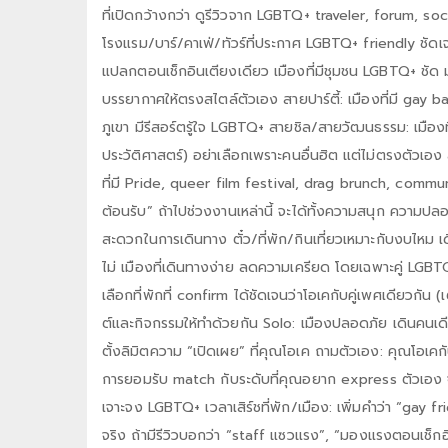
ที่เปิดกว้างกว่า ดูรีวิวจาก LGBTQ+ traveler, forum, social
โรงแรม/บาร์/คาเฟ่/ทัวร์ที่ประกาศ LGBTQ+ friendly ชัดเจนไ
แปลกตอนเช็กอินเตียงเดียว เมืองที่มีชุมชน LGBTQ+ ชัด มักท
บรรยากาศให้ตรงสไตล์ตัวเอง สายปาร์ตี้: เมืองที่มี gay 
ภูเขา มีรีสอร์ตรู้ใจ LGBTQ+ สายชิล/สายวัฒนธรรม: เมืองที่
ประวัติศาสตร์) อย่าเลือกเพราะคนอื่นฮิต แต่ไม่ตรงตัวเอง
ที่มี Pride, queer film festival, drag brunch, communi
ต้อนรับ” ถ้าไปช่วงงานเหล่านี้ จะได้ทั้งความสนุก คว
สะดวกในการเดินทาง ตั๋ว/ที่พัก/กินเที่ยวเหมาะกับงบไหม
ไม่ เมืองที่เดินทางง่าย ลดความเครียด โดยเฉพาะคู่ LGBTQ+
เลือกที่พักที่ confirm ได้ชัดเจนว่าโอเคกับคู่เพศเดียวกัน (
ต์และกิจกรรมให้ทำด้วยกัน Solo: เมืองปลอดภัย เดินคน
ตั้งลิมิตความ “เปิดเผย” ที่คุณโอเค ถามตัวเอง: คุณโอเคก
การยอมรับ match กับระดับที่คุณอยาก express ตัวเอง จะไ
เจาะจง LGBTQ+ เวลาเสิร์ชที่พัก/เมือง: เพิ่มคำว่า “gay
จริง ถ้ามีรีวิวบอกว่า “staff แซวแรง”, “มองแรงตอนเช็กอ