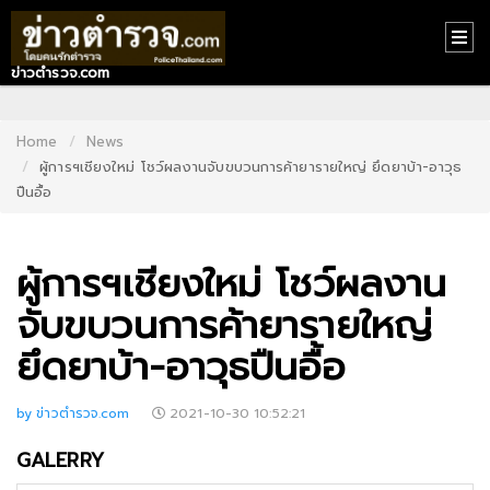
ข่าวตำรวจ.com
HOME
CONTACT
Home
News
ผู้การฯเชียงใหม่ โชว์ผลงานจับขบวนการค้ายารายใหญ่ ยึดยาบ้า-อาวุธ
US
ปืนอื้อ
ABOUT
US
ผู้การฯเชียงใหม่ โชว์ผลงาน
RECOMMEND
จับขบวนการค้ายารายใหญ่
NEWS
ยึดยาบ้า-อาวุธปืนอื้อ
LOGIN
by ข่าวตำรวจ.com
2021-10-30 10:52:21
REGISTER
GALERRY