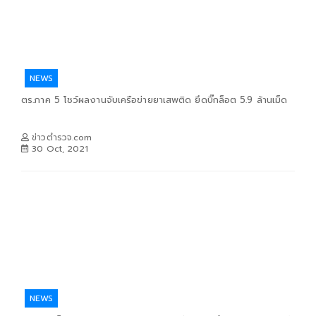
NEWS
ตร.ภาค 5 โชว์ผลงานจับเครือข่ายยาเสพติด ยึดบิ๊กล็อต 5.9 ล้านเม็ด
ข่าวตำรวจ.com
30 Oct, 2021
NEWS