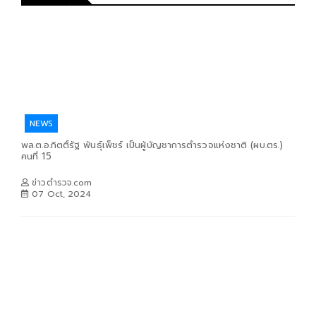
NEWS
พล.ต.อ.กิตติ์รัฐ พันธุ์เพ็ชร์ เป็นผู้บัญชาการตำรวจแห่งชาติ (ผบ.ตร.)
คนที่ 15
ข่าวตำรวจ.com
07 Oct, 2024