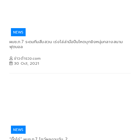
NEWS
ผบช.ภ.7 ระดมทีมสืบสวน เร่งไล่ล่ามือปืนโหดบุกยิงหนุ่มกลางสนาม
ฟุตบอล
ข่าวตำรวจ.com
30 Oct, 2021
NEWS
“บิ๊กโอ๋” ผบช.ภ.7 โชว์ผลงานจับ 2...