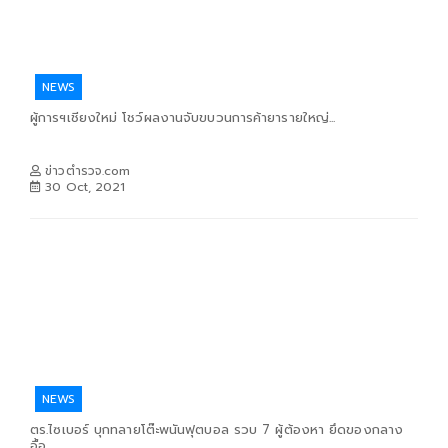
NEWS
ผู้การฯเชียงใหม่ โชว์ผลงานจับขบวนการค้ายารายใหญ่...
ข่าวตำรวจ.com
30 Oct, 2021
NEWS
ตร.ไซเบอร์ บุกทลายโต๊ะพนันฟุตบอล รวบ 7 ผู้ต้องหา ยึดของกลาง
อื้อ