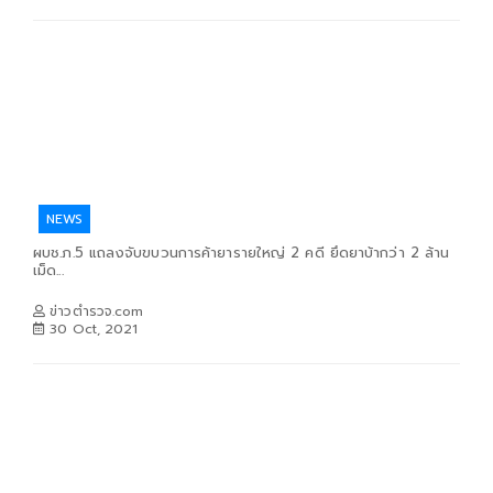
NEWS
ผบช.ภ.5 แถลงจับขบวนการค้ายารายใหญ่ 2 คดี ยึดยาบ้ากว่า 2 ล้าน
เม็ด...
ข่าวตำรวจ.com
30 Oct, 2021