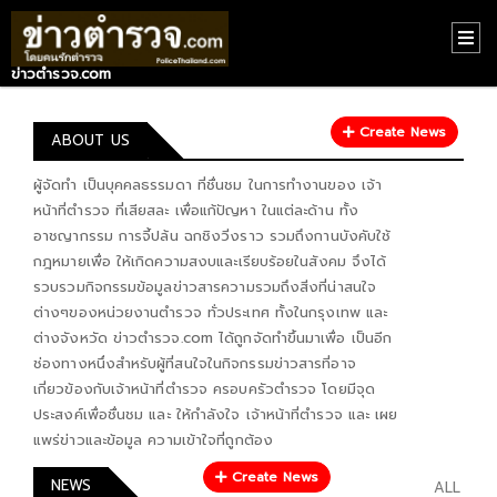
ข่าวตำรวจ.com
HOME
Create News
CONTACT
ABOUT US
US
ผู้จัดทำ เป็นบุคคลธรรมดา ที่ชื่นชม ในการทำงานของ เจ้า
หน้าที่ตำรวจ ที่เสียสละ เพื่อแก้ปัญหา ในแต่ละด้าน ทั้ง
ABOUT
อาชญากรรม การจี้ปล้น ฉกชิงวิ่งราว รวมถึงกานบังคับใช้
US
กฎหมายเพื่อ ให้เกิดความสงบและเรียบร้อยในสังคม จึงได้
รวบรวมกิจกรรมข้อมูลข่าวสารความรวมถึงสิ่งที่น่าสนใจ
RECOMMEND
ต่างๆของหน่วยงานตำรวจ ทั่วประเทศ ทั้งในกรุงเทพ และ
NEWS
ต่างจังหวัด ข่าวตำรวจ.com ได้ถูกจัดทำขึ้นมาเพื่อ เป็นอีก
ช่องทางหนึ่งสำหรับผู้ที่สนใจในกิจกรรมข่าวสารที่อาจ
LOGIN
เกี่ยวข้องกับเจ้าหน้าที่ตำรวจ ครอบครัวตำรวจ โดยมีจุด
ประสงค์เพื่อชื่นชม และ ให้กำลังใจ เจ้าหน้าที่ตำรวจ และ เผย
REGISTER
แพร่ข่าวและข้อมูล ความเข้าใจที่ถูกต้อง
Create News
NEWS
ALL