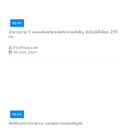
NEWS
ตำรวจภาค 5 แถลงจับคดียาเสพติดรายสำคัญ ยึดไอซ์บิ๊กล็อต 235
กก.
ข่าวตำรวจ.com
30 Oct, 2021
NEWS
สั่งให้ออกจากราชการ รองผกก.สส.ร่อนพิบูลย์...