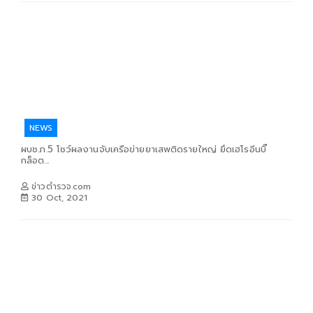
NEWS
ผบช.ภ.5 โชว์ผลงานจับเครือข่ายยาเสพติดรายใหญ่ ยึดเฮโรอีนบิ๊
กล็อต...
ข่าวตำรวจ.com
30 Oct, 2021