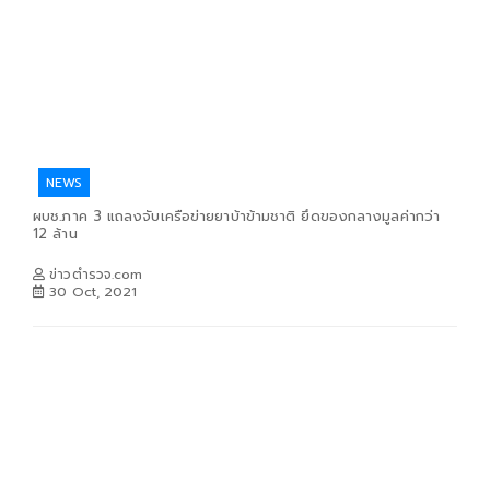
NEWS
ผบช.ภาค 3 แถลงจับเครือข่ายยาบ้าข้ามชาติ ยึดของกลางมูลค่ากว่า
12 ล้าน
ข่าวตำรวจ.com
30 Oct, 2021