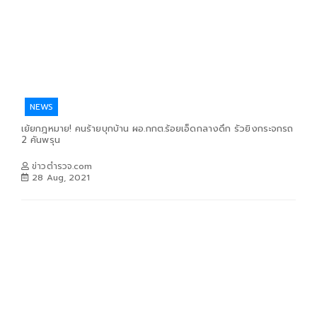
NEWS
เย้ยกฎหมาย! คนร้ายบุกบ้าน ผอ.กกต.ร้อยเอ็ดกลางดึก รัวยิงกระจกรถ
2 คันพรุน
ข่าวตำรวจ.com
28 Aug, 2021