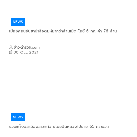
NEWS
เมืองคอนจับยาบ้าล็อตมหึมากว่าล้านเม็ด-ไอซ์ 6 กก. ค่า 76 ล้าน
ข่าวตำรวจ.com
30 Oct, 2021
NEWS
รวบแก๊งอส.เมืองสระแก้ว ขโมยปืนหลวงไปขาย 65 กระบอก