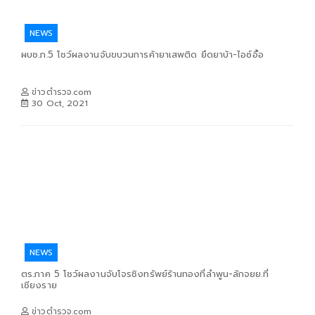
NEWS
ผบช.ภ.5 โชว์ผลงานจับขบวนการค้ายาเสพติด ยึดยาบ้า-ไอซ์อื้อ
ข่าวตำรวจ.com
30 Oct, 2021
NEWS
ตร.ภาค 5 โชว์ผลงานจับโจรชิงทรัพย์ร้านทองที่ลำพูน-ลักจยย.ที่
เชียงราย
ข่าวตำรวจ.com