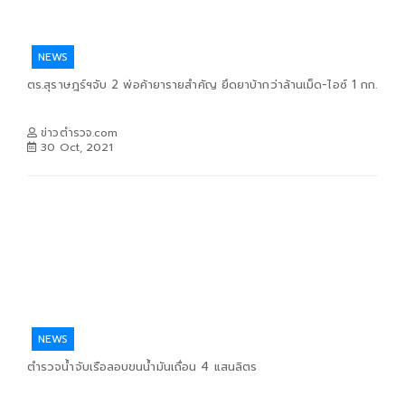
NEWS
ตร.สุราษฎร์ฯจับ 2 พ่อค้ายารายสำคัญ ยึดยาบ้ากว่าล้านเม็ด-ไอซ์ 1 กก.
ข่าวตำรวจ.com
30 Oct, 2021
NEWS
ตำรวจน้ำจับเรือลอบขนน้ำมันเถื่อน 4 แสนลิตร