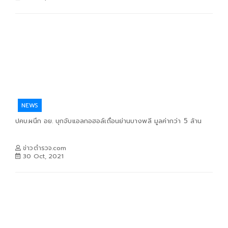
NEWS
ปคบ.ผนึก อย. บุกจับแอลกอฮอล์เถื่อนย่านบางพลี มูลค่ากว่า 5 ล้าน
ข่าวตำรวจ.com
30 Oct, 2021