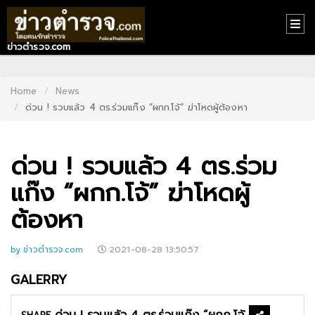
ข่าวตำรวจ.com
HOME
CONTACT
Home
News
ด่วน ! รวบแล้ว 4 ตร.ร่วมแก๊ง “ผกก.โจ้” ฆ่าโหดผู้ต้องหา
US
ABOUT
ด่วน ! รวบแล้ว 4 ตร.ร่วม
US
แก๊ง “ผกก.โจ้” ฆ่าโหดผู้
RECOMMEND
ต้องหา
NEWS
LOGIN
by ข่าวตำรวจ.com
2021-08-28 13:50:57
REGISTER
GALERRY