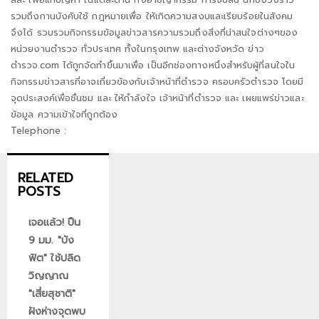
รวมถึงกานบังคับใช้ กฎหมายเพื่อ ให้เกิดความสงบและเรียบร้อยในสังคม
จึงได้ รวบรวมกิจกรรมข้อมูลข่าวสารความรวมถึงสิ่งที่น่าสนใจต่างๆของ
หน่วยงานตำรวจ ทั่วประเทศ ทั้งในกรุงเทพ และต่างจังหวัด ข่าว
ตำรวจ.com ได้ถูกจัดทำขึ้นมาเพื่อ เป็นอีกช่องทางหนึ่งสำหรับผู้ที่สนใจใน
กิจกรรมข่าวสารที่อาจเกี่ยวข้องกับเจ้าหน้าที่ตำรวจ ครอบครัวตำรวจ โดยมี
จุดประสงค์เพื่อชื่นชม และ ให้กำลังใจ เจ้าหน้าที่ตำรวจ และ เผยแพร่ข่าวและ
ข้อมูล ความเข้าใจที่ถูกต้อง
Telephone :
RELATED
POSTS
เจอแล้ว! ปืน
9 มม. "บัง
ฟิต" ใช้ปลิด
วิญญาณ
"เสี่ยสุชาติ"
ฝังห่างจุดพบ