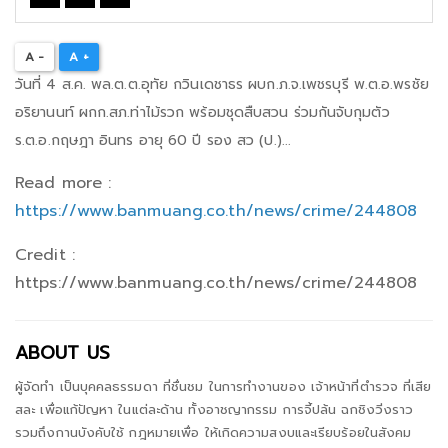
A -
A +
วันที่ 4 ส.ค. พล.ต.ต.อุทัย กวินเดชาธร ผบก.ภ.จ.เพชรบุรี พ.ต.อ.พรชัย
อริยานนท์ ผกก.สภ.ท่าไม้รวก พร้อมชุดสืบสวน ร่วมกันจับกุมตัว
ร.ต.อ.กฤษฎา อินทร อายุ 60 ปี รอง สว (ป.)...
Read more :
https://www.banmuang.co.th/news/crime/244808
Credit :
https://www.banmuang.co.th/news/crime/244808
ABOUT US
ผู้จัดทำ เป็นบุคคลธรรมดา ที่ชื่นชม ในการทำงานของ เจ้าหน้าที่ตำรวจ ที่เสีย
สละ เพื่อแก้ปัญหา ในแต่ละด้าน ทั้งอาชญากรรม การจี้ปล้น ฉกชิงวิ่งราว
รวมถึงกานบังคับใช้ กฎหมายเพื่อ ให้เกิดความสงบและเรียบร้อยในสังคม