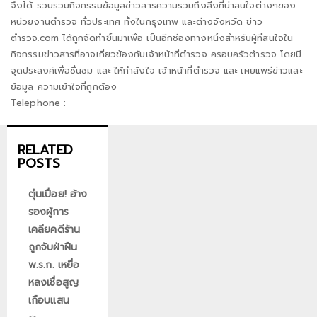
จึงได้ รวบรวมกิจกรรมข้อมูลข่าวสารความรวมถึงสิ่งที่น่าสนใจต่างๆของ
หน่วยงานตำรวจ ทั่วประเทศ ทั้งในกรุงเทพ และต่างจังหวัด ข่าว
ตำรวจ.com ได้ถูกจัดทำขึ้นมาเพื่อ เป็นอีกช่องทางหนึ่งสำหรับผู้ที่สนใจใน
กิจกรรมข่าวสารที่อาจเกี่ยวข้องกับเจ้าหน้าที่ตำรวจ ครอบครัวตำรวจ โดยมี
จุดประสงค์เพื่อชื่นชม และ ให้กำลังใจ เจ้าหน้าที่ตำรวจ และ เผยแพร่ข่าวและ
ข้อมูล ความเข้าใจที่ถูกต้อง
Telephone :
RELATED
POSTS
ตุ๋นเปื่อย! อ้าง
รองผู้การ
เคลียคดีร้าน
ถูกจับฝ่าฝืน
พ.ร.ก. เหยื่อ
หลงเชื่อสูญ
เกือบแสน