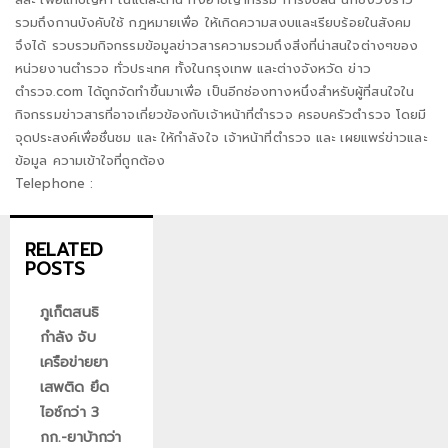
รวมถึงกานบังคับใช้ กฎหมายเพื่อ ให้เกิดความสงบและเรียบร้อยในสังคม
จึงได้ รวบรวมกิจกรรมข้อมูลข่าวสารความรวมถึงสิ่งที่น่าสนใจต่างๆของ
หน่วยงานตำรวจ ทั่วประเทศ ทั้งในกรุงเทพ และต่างจังหวัด ข่าว
ตำรวจ.com ได้ถูกจัดทำขึ้นมาเพื่อ เป็นอีกช่องทางหนึ่งสำหรับผู้ที่สนใจใน
กิจกรรมข่าวสารที่อาจเกี่ยวข้องกับเจ้าหน้าที่ตำรวจ ครอบครัวตำรวจ โดยมี
จุดประสงค์เพื่อชื่นชม และ ให้กำลังใจ เจ้าหน้าที่ตำรวจ และ เผยแพร่ข่าวและ
ข้อมูล ความเข้าใจที่ถูกต้อง
Telephone :
RELATED
POSTS
ภูเก็ตสนธิ
กำลัง จับ
เครือข่ายยา
เสพติด ยึด
ไอซ์กว่า 3
กก.-ยาบ้ากว่า