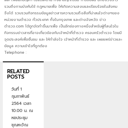
รวมถึงกานบังคับใช้ กฎหมายเพื่อ ให้เกิดความสงบและเรียบร้อยในสังคม
จึงได้ รวบรวมกิจกรรมข้อมูลข่าวสารความรวมถึงสิ่งที่น่าสนใจต่างๆของ
หน่วยงานตำรวจ ทั่วประเทศ ทั้งในกรุงเทพ และต่างจังหวัด ข่าว
ตำรวจ.com ได้ถูกจัดทำขึ้นมาเพื่อ เป็นอีกช่องทางหนึ่งสำหรับผู้ที่สนใจใน
กิจกรรมข่าวสารที่อาจเกี่ยวข้องกับเจ้าหน้าที่ตำรวจ ครอบครัวตำรวจ โดยมี
จุดประสงค์เพื่อชื่นชม และ ให้กำลังใจ เจ้าหน้าที่ตำรวจ และ เผยแพร่ข่าวและ
ข้อมูล ความเข้าใจที่ถูกต้อง
Telephone :
RELATED
POSTS
วันที่ 1
กุมภาพันธ์
2564 เวลา
10.00 น. ณ
หอประชุม
ชุณหะวัณ