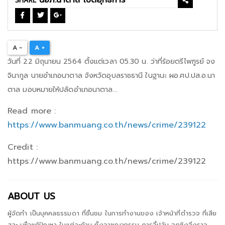
SHARE
A -
A +
วันที่ 22 มิถุนายน 2564 ตั้งแต่เวลา 05.30 น. ว่าที่ร้อยตรีไพฑูรย์ จง
จินากูล นายอำเภอนาตาล จังหวัดอุบลราชธานี ในฐานะ ผอ.ศป.ปส.อ.นา
ตาล มอบหมายให้ปลัดอำเภอนาตาล...
Read more :
https://www.banmuang.co.th/news/crime/239122
Credit :
https://www.banmuang.co.th/news/crime/239122
ABOUT US
ผู้จัดทำ เป็นบุคคลธรรมดา ที่ชื่นชม ในการทำงานของ เจ้าหน้าที่ตำรวจ ที่เสีย
สละ เพื่อแก้ปัญหา ในแต่ละด้าน ทั้งอาชญากรรม การจี้ปล้น ฉกชิงวิ่งราว