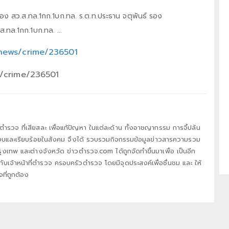
าททอง สว.ส.ทล.1กก.1บก.ทล. ร.ต.ท.ประธาน จตุพันธ์ รอง
.ทล.1กก.1บก.ทล. ...
news/crime/236501
s/crime/236501
่ตำรวจ ที่เสียสละ เพื่อแก้ปัญหา ในแต่ละด้าน ทั้งอาชญากรรม การจี้ปล้น
สงบและเรียบร้อยในสังคม จึงได้ รวบรวมกิจกรรมข้อมูลข่าวสารความรวม
ุงเทพ และต่างจังหวัด ข่าวตำรวจ.com ได้ถูกจัดทำขึ้นมาเพื่อ เป็นอีก
งกับเจ้าหน้าที่ตำรวจ ครอบครัวตำรวจ โดยมีจุดประสงค์เพื่อชื่นชม และ ให้
ที่ถูกต้อง