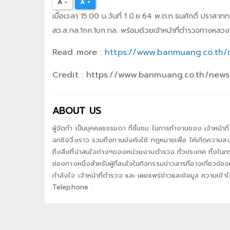
A -
A +
เมื่อเวลา 15.00 น.วันที่ 1 มิ.ย.64 พ.ต.ท.ธนศักดิ์ ปราส
สว.ส.ทล.1กก.1บก.ทล. พร้อมด้วยเจ้าหน้าที่ตำรวจทางหลวงส
Read more :
https://www.banmuang.co.th/
Credit : https://www.banmuang.co.th/new
ABOUT US
ผู้จัดทำ เป็นบุคคลธรรมดา ที่ชื่นชม ในการทำงานของ เจ้าหน้าที
ฉกชิงวิ่งราว รวมถึงกานบังคับใช้ กฎหมายเพื่อ ให้เกิดความ
ถึงสิ่งที่น่าสนใจต่างๆของหน่วยงานตำรวจ ทั่วประเทศ ทั้งในกร
ช่องทางหนึ่งสำหรับผู้ที่สนใจในกิจกรรมข่าวสารที่อาจเกี่ยวข้อ
กำลังใจ เจ้าหน้าที่ตำรวจ และ เผยแพร่ข่าวและข้อมูล ความเข้าใจ
Telephone :