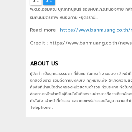
A -
A +
พ.ต.อ.ออมสิณ บุญญานุสนธิ์ รองผบก.ภ.จ.หนองคาย กล่าวว่
ริมถนนมิตรภาพ หนองคาย -อุดรธานี...
Read more :
https://www.banmuang.co.th
Credit : https://www.banmuang.co.th/new
ABOUT US
ผู้จัดทำ เป็นบุคคลธรรมดา ที่ชื่นชม ในการทำงานของ เจ้าหน้าที
ฉกชิงวิ่งราว รวมถึงกานบังคับใช้ กฎหมายเพื่อ ให้เกิดความ
ถึงสิ่งที่น่าสนใจต่างๆของหน่วยงานตำรวจ ทั่วประเทศ ทั้งในกร
ช่องทางหนึ่งสำหรับผู้ที่สนใจในกิจกรรมข่าวสารที่อาจเกี่ยวข้อ
กำลังใจ เจ้าหน้าที่ตำรวจ และ เผยแพร่ข่าวและข้อมูล ความเข้าใจ
Telephone :