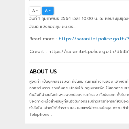
A -
A +
วันที่ 1 กุมภาพันธ์ 2564 เวลา 10.00 น. ณ หอประชุมช
วัฒน์ แจ้งยอดสุข ผบ.ตร....
Read more :
https://saranitet.police.go.th/
Credit : https://saranitet.police.go.th/3635
ABOUT US
ผู้จัดทำ เป็นบุคคลธรรมดา ที่ชื่นชม ในการทำงานของ เจ้าหน้าที
ฉกชิงวิ่งราว รวมถึงกานบังคับใช้ กฎหมายเพื่อ ให้เกิดความ
ถึงสิ่งที่น่าสนใจต่างๆของหน่วยงานตำรวจ ทั่วประเทศ ทั้งในกร
ช่องทางหนึ่งสำหรับผู้ที่สนใจในกิจกรรมข่าวสารที่อาจเกี่ยวข้อ
กำลังใจ เจ้าหน้าที่ตำรวจ และ เผยแพร่ข่าวและข้อมูล ความเข้าใจ
Telephone :