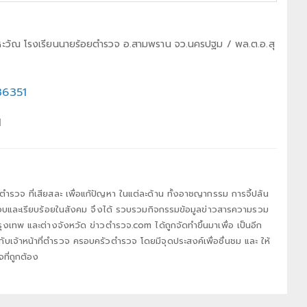
ุณหะวัณ โรงเรียนนายร้อยตำรวจ อ.สามพราน จว.นครปฐม / พล.ต.อ.สุ
36351
1
่ตำรวจ ที่เสียสละ เพื่อแก้ปัญหา ในแต่ละด้าน ทั้งอาชญากรรม การจี้ปล้น
สงบและเรียบร้อยในสังคม จึงได้ รวบรวมกิจกรรมข้อมูลข่าวสารความรวม
ุงเทพ และต่างจังหวัด ข่าวตำรวจ.com ได้ถูกจัดทำขึ้นมาเพื่อ เป็นอีก
งกับเจ้าหน้าที่ตำรวจ ครอบครัวตำรวจ โดยมีจุดประสงค์เพื่อชื่นชม และ ให้
ที่ถูกต้อง