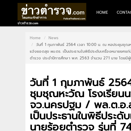
HOME
CONTA
HOME
ข่าวตำรวจ.com
CONTACT
Home
News
วันที่ 1 กุมภาพันธ์ 2564 เวลา 10.00 น. ณ หอประชุมชุ
US
แจ้งยอดสุข ผบ.ตร. เป็นประธานในพิธีประดับเครื่องหมายยศแก่น
ABOUT
ตำรวจ ประจำปีการศึกษา พ.ศ. 2563 จำนวน 271 นาย โดยมีผู้
US
วันที่ 1 กุมภาพันธ์ 2
RECOMMEND
NEWS
ชุมชุณหะวัณ โรงเรีย
จว.นครปฐม / พล.ต.อ.ส
LOGIN
เป็นประธานในพิธีประดับ
REGISTER
นายร้อยตำรวจ รุ่นที่ 7