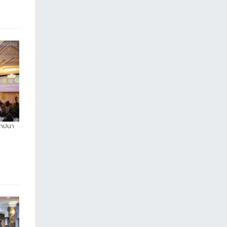
ถาปนา