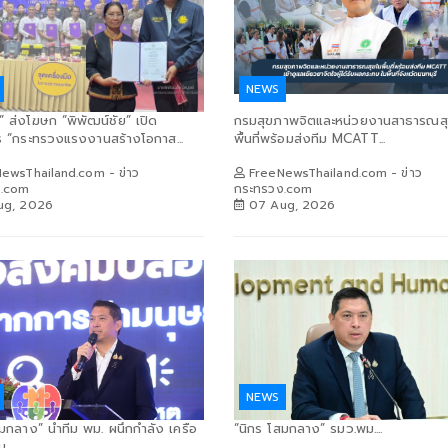
NEWS
์” ส่งโฆษก “พิพัฒน์ชัย” เปิด
กรมสุขภาพจิตและหน่วยงานสาธารณส
 “กระทรวงแรงงานสร้างโอกาส...
พื้นที่พร้อมส่งทีม MCATT...
ewsThailand.com - ข่าว
FreeNewsThailand.com - ข่าว
ง.com
กระทรวง.com
ug, 2026
07 Aug, 2026
NEWS
สมกลาง” นำทีม พม. ผนึกกำลัง เครือ
“นิกร โสมกลาง” รมว.พม....
...