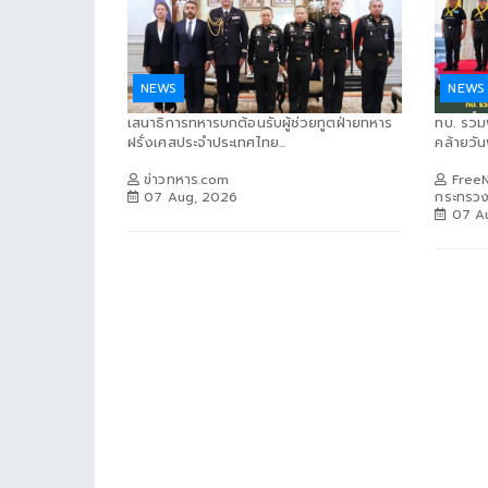
NEWS
NEWS
เสนาธิการทหารบกต้อนรับผู้ช่วยทูตฝ่ายทหาร
ทบ. รวม
ฝรั่งเศสประจำประเทศไทย...
คล้ายวั
ข่าวทหาร.com
FreeN
07 Aug, 2026
กระทรว
07 A