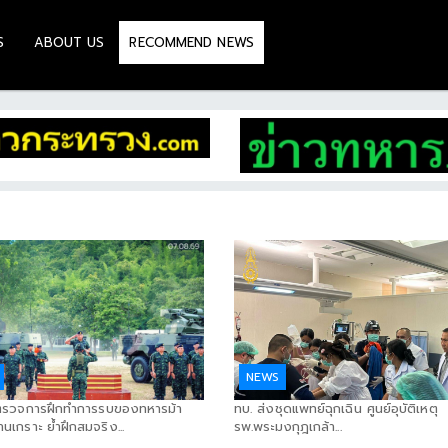
S
ABOUT US
RECOMMEND NEWS
NEWS
ตรวจการฝึกทำการรบของทหารม้า
ทบ. ส่งชุดแพทย์ฉุกเฉิน ศูนย์อุบัติเหตุ
นเกราะ ย้ำฝึกสมจริง...
รพ.พระมงกุฎเกล้า...