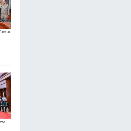
รับคณะ
งพล