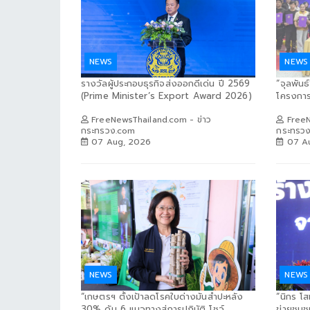
NEWS
NEWS
รางวัลผู้ประกอบธุรกิจส่งออกดีเด่น ปี 2569
“จุลพันธ
(Prime Minister’s Export Award 2026)
โครงการ
FreeNewsThailand.com - ข่าว
FreeN
กระทรวง.com
กระทรว
07 Aug, 2026
07 A
NEWS
NEWS
“เกษตรฯ ตั้งเป้าลดโรคใบด่างมันสำปะหลัง
“นิกร โ
30% ดัน 6 แนวทางสู่การปฏิบัติ โชว์...
ข่ายชุมชน