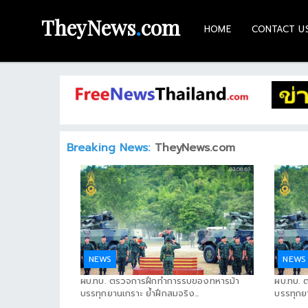
TheyNews
.
com
HOME
CONTACT U
HOME
CONTACT
US
ABOUT
Breaking News:
TheyNews.com
US
RECOMMEND
NEWS
LOGIN
NEWS
NEWS
REGISTER
ผบ.ทบ. ตรวจการฝึกทำการรบของทหารม้า
ผบ.ทบ. 
บรรทุกยานเกราะ ย้ำฝึกสมจริง...
บรรทุกยา