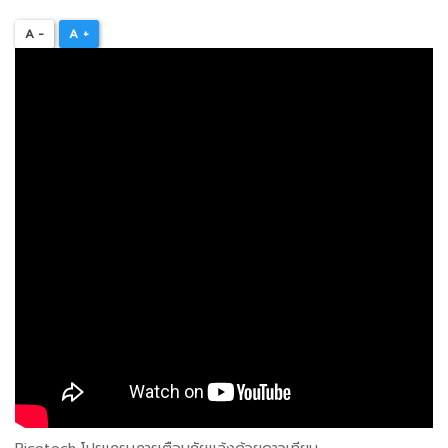
A -
A +