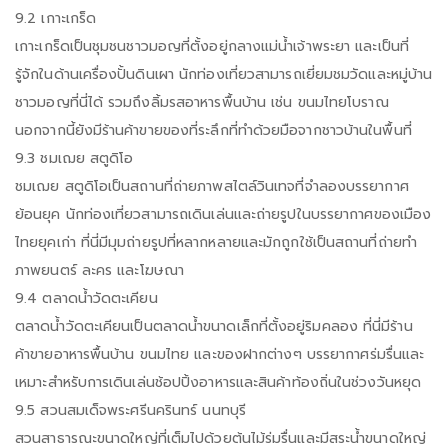
9.2 เกาะเกร็ด
เกาะเกร็ดเป็นชุมชนชาวมอญที่ตั้งอยู่กลางแม่น้ำเจ้าพระยา และเป็นที่
รู้จักในด้านเครื่องปั้นดินเผา นักท่องเที่ยวสามารถเยี่ยมชมวัดและหมู่บ้าน
ชาวมอญที่นี่ได้ รวมถึงลิ้มรสอาหารพื้นบ้าน เช่น ขนมไทยโบราณ
นอกจากนี้ยังมีร้านค้าขายของที่ระลึกที่ทำด้วยมือจากชาวบ้านในพื้นที่
9.3 ชมเฌย สตูดิโอ
ชมเฌย สตูดิโอเป็นสถานที่ถ่ายภาพสไตล์วินเทจที่จำลองบรรยากาศ
ย้อนยุค นักท่องเที่ยวสามารถเดินเล่นและถ่ายรูปในบรรยากาศของเมือง
ไทยยุคเก่า ที่นี่มีมุมถ่ายรูปที่หลากหลายและมักถูกใช้เป็นสถานที่ถ่ายทำ
ภาพยนตร์ ละคร และโฆษณา
9.4 ตลาดน้ำวัดตะเคียน
ตลาดน้ำวัดตะเคียนเป็นตลาดน้ำขนาดเล็กที่ตั้งอยู่ริมคลอง ที่นี่มีร้าน
ค้าขายอาหารพื้นบ้าน ขนมไทย และของฝากต่างๆ บรรยากาศร่มรื่นและ
เหมาะสำหรับการเดินเล่นช้อปปิ้งอาหารและสินค้าท้องถิ่นในช่วงวันหยุด
9.5 สวนสมเด็จพระศรีนครินทร์ นนทบุรี
สวนสาธารณะขนาดใหญ่ที่เต็มไปด้วยต้นไม้ร่มรื่นและมีสระน้ำขนาดใหญ่