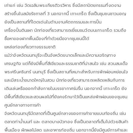
เก่าแก่ เช่น วัดเฉลิมพระเกียรติวรวิหาร ซึ่งมีสถาปัตยกรรมที่งดงาม
สร้างขึ้นในสมัยรัชกาลที่ 3 นอกจากนี้ เกาะเกร็ด ซึ่งเป็นชุมชนชาวมอญ
ยังเป็นสถานที่ที่โดดเด่นในด้านงานหัตถกรรมและการปั้น
เครื่องปั้นดินเผา นักท่องเที่ยวสามารถเยี่ยมชมวัดบนเกาะเกร็ด รวมถึง
ซื้อหาของฝากพื้นเมืองที่ทำด้วยมือจากชุมชนนี้ได้
แหล่งท่องเที่ยวทางธรรมชาติ
แม้ว่าจังหวัดนนทบุรีจะเป็นจังหวัดขนาดเล็กและมีความเจริญทาง
เศรษฐกิจ แต่ก็ยังมีพื้นที่สีเขียวและธรรมชาติที่น่าสนใจ เช่น สวนสมเด็จ
พระศรีนครินทร์ นนทบุรี ซึ่งเป็นสถานที่เหมาะสำหรับการพักผ่อนหย่อนใจ
และมีสระน้ำขนาดใหญ่ในสวน นักท่องเที่ยวสามารถเพลิดเพลินกับการ
เดินเล่นหรือออกกำลังกายในบรรยากาศร่มรื่น นอกจากนี้ เกาะเกร็ด ยัง
มีพื้นที่สีเขียวและสวนผลไม้ที่ยังคงรักษาไว้เป็นแหล่งพักผ่อนของชุมชน
ศูนย์กลางทางการค้า
จังหวัดนนทบุรีมีตลาดที่เป็นศูนย์กลางของการค้าขายแบบท้องถิ่น เช่น
ตลาดท่าน้ำนนท์ และ ตลาดบางบัวทอง ซึ่งเป็นตลาดที่เต็มไปด้วยสินค้า
พื้นเมือง ผักผลไม้สด และอาหารท้องถิ่น นอกจากนี้ยังมีศูนย์การค้าและ