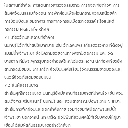
ในสถานที่สำคัญ การเดินทางสำรวจธรรมชาติ การผจญภัยต่างๆ การ
สัมผัสวัฒนธรรมท้องถิ่น การพักผ่อนเพื่อผ่อนคลายความเหนื่อยล้า
การช้อปปิ้งและชิมอาหาร การทำกิจกรรมเชืงสร้างสรรค์ หรือแม้แต่
กิจกรรม Night life ต่างๆ
7.1 เที่ยววัดและสถานที่สำคัญ
นนทบุรีมีวัดที่น่าสนใจมากมาย เช่น วัดเฉลิมพระเกียรติวรวิหาร ที่ตั้งอยู่
ริมแม่น้ำเจ้าพระยา ซึ่งมีความสวยงามทางสถาปัตยกรรม และ วัด
บางจาก ที่มีพระพุทธรูปทองคำองค์ใหญ่เด่นตระหง่าน นักท่องเที่ยวยัง
สามารถเยี่ยมชม เกาะเกร็ด ซึ่งเป็นแหล่งเรียนรู้วัฒนธรรมชาวมอญและ
ชมวิถีชีวิตดั้งเดิมของชุมชน
7.2 สัมผัสธรรมชาติ
สำหรับผู้ที่รักธรรมชาติ นนทบุรียังมีสถานที่ธรรมชาติที่น่าสนใจ เช่น สวน
สมเด็จพระศรีนครินทร์ นนทบุรี และ สวนสาธารณะบึงพระราม 9 เหมาะ
สำหรับการพักผ่อนและออกกำลังกาย รวมทั้งชมทัศนียภาพริมแม่น้ำ
เจ้าพระยา นอกจากนี้ เกาะเกร็ด ยังมีพื้นที่สวนผลไม้ที่เงียบสงบให้ผู้มา
เยือนได้สัมผัสกับธรรมชาติอย่างใกล้ชิด