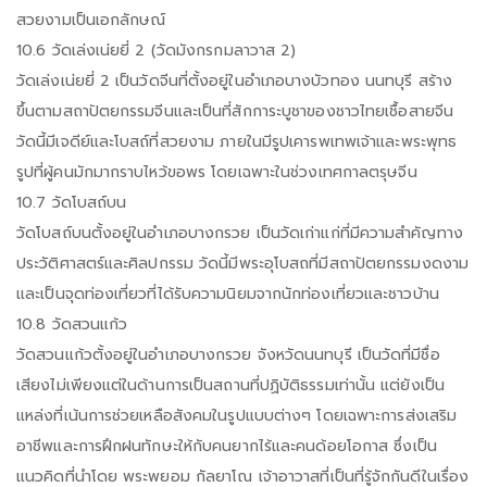
สวยงามเป็นเอกลักษณ์
10.6 วัดเล่งเน่ยยี่ 2 (วัดมังกรกมลาวาส 2)
วัดเล่งเน่ยยี่ 2 เป็นวัดจีนที่ตั้งอยู่ในอำเภอบางบัวทอง นนทบุรี สร้าง
ขึ้นตามสถาปัตยกรรมจีนและเป็นที่สักการะบูชาของชาวไทยเชื้อสายจีน
วัดนี้มีเจดีย์และโบสถ์ที่สวยงาม ภายในมีรูปเคารพเทพเจ้าและพระพุทธ
รูปที่ผู้คนมักมากราบไหว้ขอพร โดยเฉพาะในช่วงเทศกาลตรุษจีน
10.7 วัดโบสถ์บน
วัดโบสถ์บนตั้งอยู่ในอำเภอบางกรวย เป็นวัดเก่าแก่ที่มีความสำคัญทาง
ประวัติศาสตร์และศิลปกรรม วัดนี้มีพระอุโบสถที่มีสถาปัตยกรรมงดงาม
และเป็นจุดท่องเที่ยวที่ได้รับความนิยมจากนักท่องเที่ยวและชาวบ้าน
10.8 วัดสวนแก้ว
วัดสวนแก้วตั้งอยู่ในอำเภอบางกรวย จังหวัดนนทบุรี เป็นวัดที่มีชื่อ
เสียงไม่เพียงแต่ในด้านการเป็นสถานที่ปฏิบัติธรรมเท่านั้น แต่ยังเป็น
แหล่งที่เน้นการช่วยเหลือสังคมในรูปแบบต่างๆ โดยเฉพาะการส่งเสริม
อาชีพและการฝึกฝนทักษะให้กับคนยากไร้และคนด้อยโอกาส ซึ่งเป็น
แนวคิดที่นำโดย พระพยอม กัลยาโณ เจ้าอาวาสที่เป็นที่รู้จักกันดีในเรื่อง