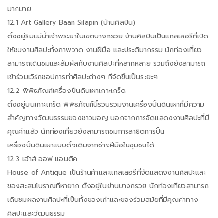
มากมาย
12.1 Art Gallery Baan Silapin (บ้านศิลปิน)
ตั้งอยู่ริมแม่น้ำเจ้าพระยาในเขตบางกรวย บ้านศิลปินเป็นแกลเลอรีที่เปิด
ให้ชมงานศิลปะทั้งภาพวาด งานฝีมือ และประติมากรรม นักท่องเที่ยว
สามารถเดินชมและสัมผัสกับงานศิลปะที่หลากหลาย รวมถึงยังสามารถ
เข้าร่วมเวิร์กชอปการทำศิลปะต่างๆ ที่จัดขึ้นเป็นระยะๆ
12.2 พิพิธภัณฑ์เครื่องปั้นดินเผาเกาะเกร็ด
ตั้งอยู่บนเกาะเกร็ด พิพิธภัณฑ์นี้รวบรวมงานเครื่องปั้นดินเผาที่มีความ
สำคัญทางวัฒนธรรมของชาวมอญ นอกจากการจัดแสดงงานศิลปะที่มี
คุณค่าแล้ว นักท่องเที่ยวยังสามารถชมการสาธิตการปั้น
เครื่องปั้นดินเผาแบบดั้งเดิมจากช่างฝีมือในชุมชนได้
12.3 เฮ้าส์ ออฟ แอนติค
House of Antique เป็นร้านค้าและแกลเลอรีที่จัดแสดงงานศิลปะและ
ของสะสมโบราณที่หายาก ตั้งอยู่ในย่านบางกรวย นักท่องเที่ยวสามารถ
เดินชมผลงานศิลปะที่เป็นทั้งของเก่าและของร่วมสมัยที่มีคุณค่าทาง
ศิลปะและวัฒนธรรม