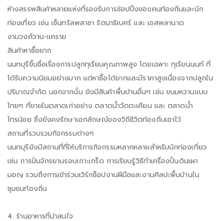
ห้างสรรพสินค้าหลายแห่งที่รองรับการช้อปปิ้งของคนท้องถิ่นและนัก
ท่องเที่ยว เช่น เซ็นทรัลพลาซา รัตนาธิเบศร์ และ เอสพลานาด
งามวงศ์วาน-แคราย
สินค้าหาซื้อยาก
นนทบุรีขึ้นชื่อเรื่องการปลูกทุเรียนคุณภาพสูง โดยเฉพาะ ทุเรียนนนท์ ที่
ได้รับความนิยมอย่างมาก แต่หาซื้อได้ยากและมีราคาสูงเนื่องจากปลูกใน
ปริมาณจำกัด นอกจากนั้น ยังมีสินค้าพื้นบ้านอื่นๆ เช่น ขนมหวานแบบ
ไทยๆ ที่ขายในตลาดเก่าอย่าง ตลาดน้ำวัดตะเคียน และ ตลาดน้ำ
ไทรน้อย ซึ่งยังคงรักษาเอกลักษณ์ของวิถีชีวิตท้องถิ่นเอาไว้
สถานที่รวบรวมกิจกรรมต่างๆ
นนทบุรียังมีสถานที่ที่ให้บริการกิจกรรมหลากหลายสำหรับนักท่องเที่ยว
เช่น การปั่นจักรยานรอบเกาะเกร็ด การเรียนรู้วิธีทำเครื่องปั้นดินเผา
มอญ รวมถึงการเข้าร่วมเวิร์กช็อปงานฝีมือและงานศิลปะพื้นบ้านใน
ชุมชนท้องถิ่น
4. ร้านอาหารที่น่าสนใจ