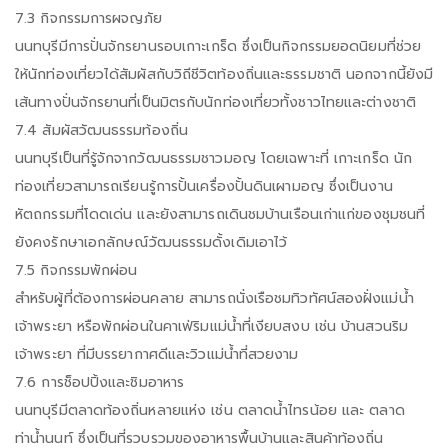
7.3 กิจกรรมการผจญภัย
นนทบุรีมีการปั่นจักรยานรอบเกาะเกร็ด ซึ่งเป็นกิจกรรมยอดนิยมที่ช่วย
ให้นักท่องเที่ยวได้สัมผัสกับวิถีชีวิตท้องถิ่นและธรรมชาติ นอกจากนี้ยังมี
เส้นทางปั่นจักรยานที่เป็นมิตรกับนักท่องเที่ยวทั้งชาวไทยและต่างชาติ
7.4 สัมผัสวัฒนธรรมท้องถิ่น
นนทบุรีเป็นที่รู้จักจากวัฒนธรรมชาวมอญ โดยเฉพาะที่ เกาะเกร็ด นัก
ท่องเที่ยวสามารถเรียนรู้การปั้นเครื่องปั้นดินเผามอญ ซึ่งเป็นงาน
หัตถกรรมที่โดดเด่น และยังสามารถเดินชมบ้านเรือนเก่าแก่ของชุมชนที่
ยังคงรักษาเอกลักษณ์วัฒนธรรมดั้งเดิมเอาไว้
7.5 กิจกรรมพักผ่อน
สำหรับผู้ที่ต้องการผ่อนคลาย สามารถนั่งเรือชมทิวทัศน์สองฝั่งแม่น้ำ
เจ้าพระยา หรือพักผ่อนในคาเฟ่ริมแม่น้ำที่เงียบสงบ เช่น บ้านสวนริม
เจ้าพระยา ที่มีบรรยากาศดีและวิวแม่น้ำที่สวยงาม
7.6 การช็อปปิ้งและชิมอาหาร
นนทบุรีมีตลาดท้องถิ่นหลายแห่ง เช่น ตลาดน้ำไทรน้อย และ ตลาด
ท่าน้ำนนท์ ซึ่งเป็นที่รวบรวมของอาหารพื้นบ้านและสินค้าท้องถิ่น