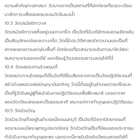
ความสำคัญทางศาสนา วัดบางจากเป็นสถานที่ที่นักท่องเที่ยวแวะเวียน
มาสักการะเพื่อขอพรและชมวิวริมแม่น้ำ
10.3 วัดปรมัยยิกาวาส
วัดปรมัยยิกาวาสตั้งอยู่บนเกาะเกร็ด เป็นวัดที่มีเจดีย์ทรงมอญเอียงอัน
เป็นสัญลักษณ์ของเกาะเกร็ด วัดนี้มีประวัติศาสตร์ยาวนานและเป็นที่
เคารพของชาวมอญในพื้นที่ นักท่องเที่ยวสามารถเดินทางมาไหว้พระ
ชมความงามของเจดีย์ และเรียนรู้วัฒนธรรมชาวมอญได้ที่นี่
10.4 วัดชลประทานรังสฤษดิ์
วัดชลประทานรังสฤษดิ์เป็นวัดที่มีชื่อเสียงจากการเป็นวัดปฏิบัติธรรมที่
สร้างโดยหลวงพ่อปัญญานันทภิกขุ วัดนี้ตั้งอยู่ในอำเภอปากเกร็ดและ
เป็นที่รู้จักในหมู่ผู้ที่สนใจในการปฏิบัติธรรมเพื่อฝึกสมาธิ บรรยากาศ
ของวัดเงียบสงบและเป็นธรรมชาติ เหมาะแก่การทำบุญและปฏิบัติธรรม
10.5 วัดบัวขวัญ
วัดบัวขวัญตั้งอยู่ในอำเภอเมืองนนทบุรี เป็นวัดที่มีสถาปัตยกรรมที่
งดงามและมีพระพุทธรูปขนาดใหญ่ วัดบัวขวัญเป็นที่นิยมของประชาชน
ทั่วไปในการมาทำบุญขอพร นอกจากนี้ภายในวัดยังมีพระมหาเจดีย์ที่