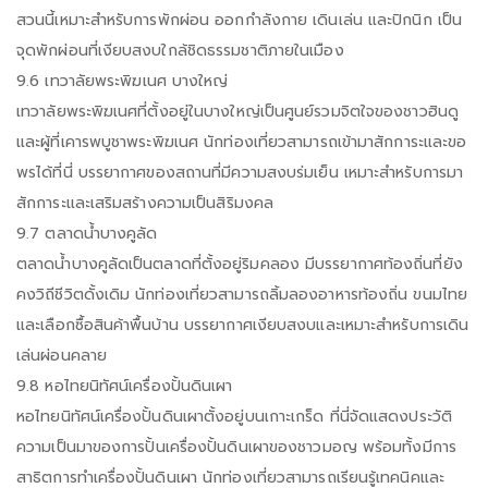
สวนนี้เหมาะสำหรับการพักผ่อน ออกกำลังกาย เดินเล่น และปิกนิก เป็น
จุดพักผ่อนที่เงียบสงบใกล้ชิดธรรมชาติภายในเมือง
9.6 เทวาลัยพระพิฆเนศ บางใหญ่
เทวาลัยพระพิฆเนศที่ตั้งอยู่ในบางใหญ่เป็นศูนย์รวมจิตใจของชาวฮินดู
และผู้ที่เคารพบูชาพระพิฆเนศ นักท่องเที่ยวสามารถเข้ามาสักการะและขอ
พรได้ที่นี่ บรรยากาศของสถานที่มีความสงบร่มเย็น เหมาะสำหรับการมา
สักการะและเสริมสร้างความเป็นสิริมงคล
9.7 ตลาดน้ำบางคูลัด
ตลาดน้ำบางคูลัดเป็นตลาดที่ตั้งอยู่ริมคลอง มีบรรยากาศท้องถิ่นที่ยัง
คงวิถีชีวิตดั้งเดิม นักท่องเที่ยวสามารถลิ้มลองอาหารท้องถิ่น ขนมไทย
และเลือกซื้อสินค้าพื้นบ้าน บรรยากาศเงียบสงบและเหมาะสำหรับการเดิน
เล่นผ่อนคลาย
9.8 หอไทยนิทัศน์เครื่องปั้นดินเผา
หอไทยนิทัศน์เครื่องปั้นดินเผาตั้งอยู่บนเกาะเกร็ด ที่นี่จัดแสดงประวัติ
ความเป็นมาของการปั้นเครื่องปั้นดินเผาของชาวมอญ พร้อมทั้งมีการ
สาธิตการทำเครื่องปั้นดินเผา นักท่องเที่ยวสามารถเรียนรู้เทคนิคและ