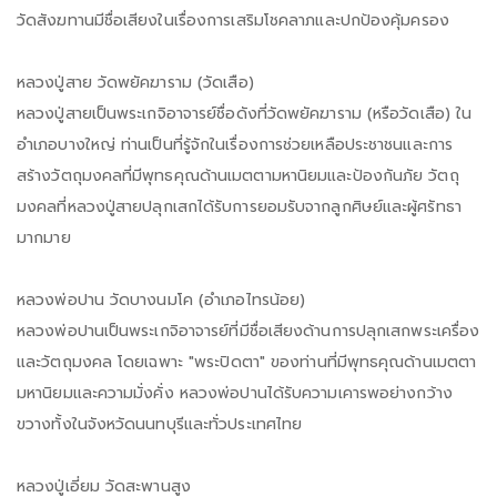
วัดสังฆทานมีชื่อเสียงในเรื่องการเสริมโชคลาภและปกป้องคุ้มครอง
หลวงปู่สาย วัดพยัคฆาราม (วัดเสือ)
หลวงปู่สายเป็นพระเกจิอาจารย์ชื่อดังที่วัดพยัคฆาราม (หรือวัดเสือ) ใน
อำเภอบางใหญ่ ท่านเป็นที่รู้จักในเรื่องการช่วยเหลือประชาชนและการ
สร้างวัตถุมงคลที่มีพุทธคุณด้านเมตตามหานิยมและป้องกันภัย วัตถุ
มงคลที่หลวงปู่สายปลุกเสกได้รับการยอมรับจากลูกศิษย์และผู้ศรัทธา
มากมาย
หลวงพ่อปาน วัดบางนมโค (อำเภอไทรน้อย)
หลวงพ่อปานเป็นพระเกจิอาจารย์ที่มีชื่อเสียงด้านการปลุกเสกพระเครื่อง
และวัตถุมงคล โดยเฉพาะ "พระปิดตา" ของท่านที่มีพุทธคุณด้านเมตตา
มหานิยมและความมั่งคั่ง หลวงพ่อปานได้รับความเคารพอย่างกว้าง
ขวางทั้งในจังหวัดนนทบุรีและทั่วประเทศไทย
หลวงปู่เอี่ยม วัดสะพานสูง