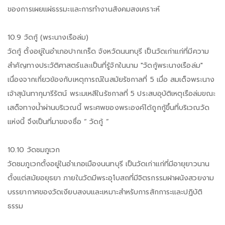
ของการเผยแผ่ธรรมะและการทำงานสังคมสงเคราะห์
10.9 วัดกู้ (พระนางเรือล่ม)
วัดกู้ ตั้งอยู่ในอำเภอปากเกร็ด จังหวัดนนทบุรี เป็นวัดเก่าแก่ที่มีความ
สำคัญทางประวัติศาสตร์และเป็นที่รู้จักในนาม "วัดกู้พระนางเรือล่ม"
เนื่องจากเกี่ยวข้องกับเหตุการณ์ในสมัยรัชกาลที่ 5 เมื่อ สมเด็จพระนาง
เจ้าสุนันทากุมารีรัตน์ พระมเหสีในรัชกาลที่ 5 ประสบอุบัติเหตุเรือล่มขณะ
เสด็จทางน้ำผ่านบริเวณนี้ พระศพของพระองค์ได้ถูกกู้ขึ้นที่บริเวณวัด
แห่งนี้ จึงเป็นที่มาของชื่อ “ วัดกู้ ”
10.10 วัดชมภูเวก
วัดชมภูเวกตั้งอยู่ในอำเภอเมืองนนทบุรี เป็นวัดเก่าแก่ที่มีอายุยาวนาน
ตั้งแต่สมัยอยุธยา ภายในวัดมีพระอุโบสถที่มีจิตรกรรมฝาผนังสวยงาม
บรรยากาศของวัดเงียบสงบและเหมาะสำหรับการสักการะและปฏิบัติ
ธรรม