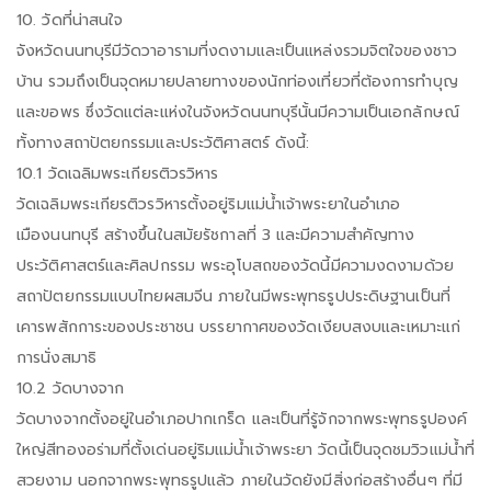
10. วัดที่น่าสนใจ
จังหวัดนนทบุรีมีวัดวาอารามที่งดงามและเป็นแหล่งรวมจิตใจของชาว
บ้าน รวมถึงเป็นจุดหมายปลายทางของนักท่องเที่ยวที่ต้องการทำบุญ
และขอพร ซึ่งวัดแต่ละแห่งในจังหวัดนนทบุรีนั้นมีความเป็นเอกลักษณ์
ทั้งทางสถาปัตยกรรมและประวัติศาสตร์ ดังนี้:
10.1 วัดเฉลิมพระเกียรติวรวิหาร
วัดเฉลิมพระเกียรติวรวิหารตั้งอยู่ริมแม่น้ำเจ้าพระยาในอำเภอ
เมืองนนทบุรี สร้างขึ้นในสมัยรัชกาลที่ 3 และมีความสำคัญทาง
ประวัติศาสตร์และศิลปกรรม พระอุโบสถของวัดนี้มีความงดงามด้วย
สถาปัตยกรรมแบบไทยผสมจีน ภายในมีพระพุทธรูปประดิษฐานเป็นที่
เคารพสักการะของประชาชน บรรยากาศของวัดเงียบสงบและเหมาะแก่
การนั่งสมาธิ
10.2 วัดบางจาก
วัดบางจากตั้งอยู่ในอำเภอปากเกร็ด และเป็นที่รู้จักจากพระพุทธรูปองค์
ใหญ่สีทองอร่ามที่ตั้งเด่นอยู่ริมแม่น้ำเจ้าพระยา วัดนี้เป็นจุดชมวิวแม่น้ำที่
สวยงาม นอกจากพระพุทธรูปแล้ว ภายในวัดยังมีสิ่งก่อสร้างอื่นๆ ที่มี