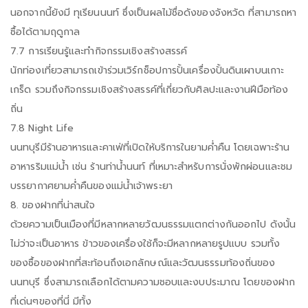
นอกจากนี้ยังมี ทุเรียนนนท์ ซึ่งเป็นผลไม้ชื่อดังของจังหวัด ที่สามารถหา
ซื้อได้ตามฤดูกาล
7.7 การเรียนรู้และทำกิจกรรมเชิงสร้างสรรค์
นักท่องเที่ยวสามารถเข้าร่วมเวิร์กช็อปการปั้นเครื่องปั้นดินเผาบนเกาะ
เกร็ด รวมถึงกิจกรรมเชิงสร้างสรรค์ที่เกี่ยวกับศิลปะและงานฝีมือท้อง
ถิ่น
7.8 Night Life
นนทบุรีมีร้านอาหารและคาเฟ่ที่เปิดให้บริการในยามค่ำคืน โดยเฉพาะร้าน
อาหารริมแม่น้ำ เช่น ร้านท่าน้ำนนท์ ที่เหมาะสำหรับการนั่งพักผ่อนและชม
บรรยากาศยามค่ำคืนของแม่น้ำเจ้าพระยา
8. ของฝากที่น่าสนใจ
ด้วยความเป็นเมืองที่มีหลากหลายวัฒนธรรมแตกต่างกันออกไป ดังนั้น
ไม่ว่าจะเป็นอาหาร ข้าวของเครื่องใช้ก็จะมีหลากหลายรูปแบบ รวมทั้ง
ของซื้อของฝากที่สะท้อนถึงเอกลักษณ์และวัฒนธรรมท้องถิ่นของ
นนทบุรี ซึ่งสามารถเลือกได้ตามความชอบและงบประมาณ โดยของฝาก
ที่เด่นๆของที่นี่ มีทั้ง