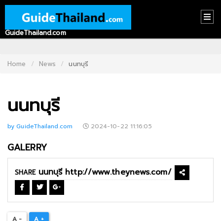
GuideThailand.com
HOME
CONTACT
Home
News
นนทบุรี
US
นนทบุรี
ABOUT
US
by GuideThailand.com
2024-10-22 11:16:05
RECOMMEND
GALERRY
NEWS
LOGIN
SHARE
REGISTER
A -
A +