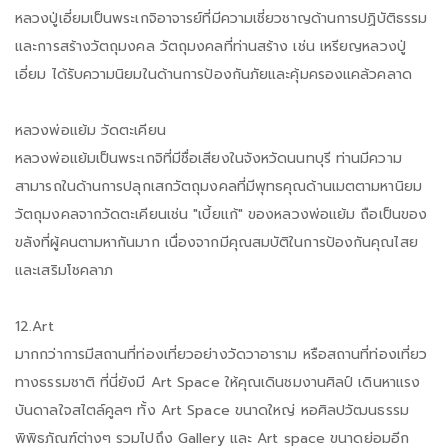
หลวงปู่เอี่ยมเป็นพระเกจิอาจารย์ที่มีความเชี่ยวชาญด้านการปฏิบัติธรรม
และการสร้างวัตถุมงคล วัตถุมงคลที่ท่านสร้าง เช่น เหรียญหลวงปู่
เอี่ยม ได้รับความนิยมในด้านการป้องกันภัยและคุ้มครองแคล้วคลาด
หลวงพ่อแย้ม วัดตะเคียน
หลวงพ่อแย้มเป็นพระเกจิที่มีชื่อเสียงในจังหวัดนนทบุรี ท่านมีความ
สามารถในด้านการปลุกเสกวัตถุมงคลที่มีพุทธคุณด้านเมตตามหานิยม
วัตถุมงคลจากวัดตะเคียนเช่น "เบี้ยแก้" ของหลวงพ่อแย้ม ถือเป็นของ
ขลังที่ผู้คนตามหากันมาก เนื่องจากมีคุณสมบัติในการป้องกันคุณไสย
และเสริมโชคลาภ
12.Art
มากกว่าการมีสถานที่ท่องเที่ยวอย่างวัดวาอาราม หรือสถานที่ท่องเที่ยว
ทางธรรมชาติ ที่นี่ยังมี Art Space ให้คุณเดินชมงานศิลป์ เดินหาแรง
บันดาลใจสไตล์คูลๆ ทั้ง Art Space ขนาดใหญ่ หอศิลปวัฒนธรรม
พิพิธภัณฑ์ต่างๆ รวมไปถึง Gallery และ Art space ขนาดย่อมอีก