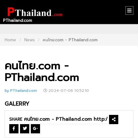
PThailand.com
HOME
CONTACT
Home
News
คนไทย.com - PThailand.com
US
คนไทย.com -
ABOUT
US
PThailand.com
RECOMMEND
by PThailand.com
2024-07-06 10:52:10
NEWS
GALERRY
LOGIN
SHARE
REGISTER