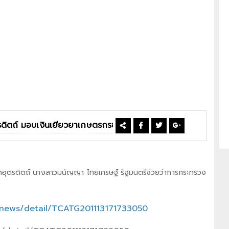
งหวัดอุตรดิตถ์ นางสาวมนัญญา ไทยเศรษฐ์ รัฐมนตรีช่วยว่าการกระทรวง
h/news/detail/TCATG201113171733050